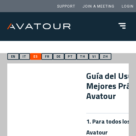
SUPPORT
JOIN A MEETING
LOGIN
EN
IT
ES
FR
DE
PT
TH
VI
ZH